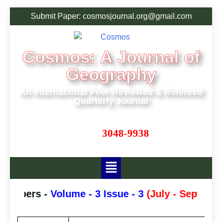
Submit Paper: cosmosjournal.org@gmail.com
Cosmos: A Journal of
Geography
An International Peer-Reviewed & Refereed
Quarterly Journal
ISSN:
3048-9938
r Papers -
Volume - 3 Issue - 3
(July - Septembe