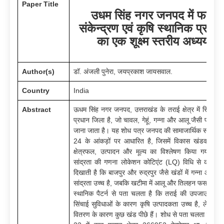
Paper Title
उधम सिंह नगर जनपद में फसल
संकेन्द्रण एवं कृषि स्थानिक प्रतिरू
का एक शूक्ष्म स्तरीय अध्ययन
Author(s)
डॉ. अंजली पुनेरा, जयप्रकाश जायसवाल.
Country
India
Abstract
ऊधम सिंह नगर जनपद, उत्तराखंड के तराई क्षेत्र में स्थित ए
प्रधान जिला है, जो चावल, गेहूं, गन्ना और आलू जैसी फसलों 
जाना जाता है। यह शोध पत्र जनपद की सामाजार्थिक समीक्षा
24 के आंकड़ों पर आधारित है, जिसमें विकास खंडवार फस
क्षेत्रफल, उत्पादन और मूल्य का विश्लेषण किया गया ह
सांद्रता की गणना लोकेशन कोटिएंट (LQ) विधि से की गई 
दिखाती है कि बाजपुर और रुद्रपुर जैसे खंडों में गन्ना और च
सांद्रता उच्च है, जबकि खटीमा में आलू और तिलहन फसलें प्रमु
स्थानिक पैटर्न से पता चलता है कि तराई की उपजाऊ मिट
सिंचाई सुविधाओं के कारण कृषि उत्पादकता उच्च है, लेकिन
वितरण के कारण कुछ खंड पीछे हैं। शोध से पता चलता है कि