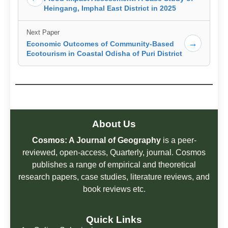
Heingang, Imphal East District in 2025
Next Paper
→
Economic Outcomes of Community-Based
Ecotourism in Coastal Odisha of Puri District
About Us
Cosmos: A Journal of Geography
is a peer-
reviewed, open-access, Quarterly, journal. Cosmos
publishes a range of empirical and theoretical
research papers, case studies, literature reviews, and
book reviews etc.
Quick Links